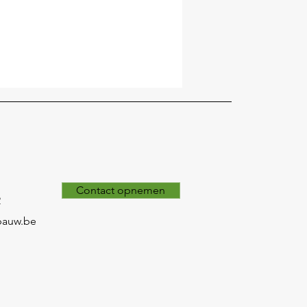
Contact opnemen
2
pauw.be