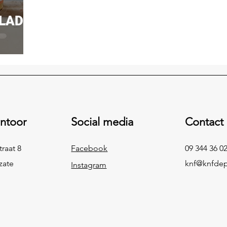
OLADA
ntoor
Social media
Contact
raat 8
Facebook
09 344 36 0
zate
knf@knfde
Instagram