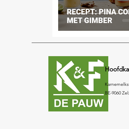
RECEPT: PINA C
MET GIMBER
Hoofdka
Karnemelkst
BE-9060 Zel