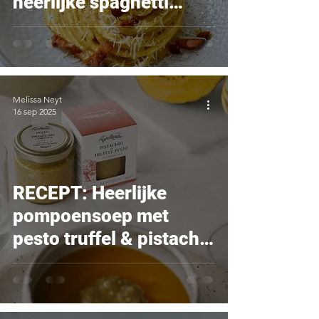
heerlijke spaghetti
Carbonara
Melissa Neyt
16 sep 2025
RECEPT: Heerlijke
pompoensoep met
pesto truffel & pistache
van Tartuflanghe