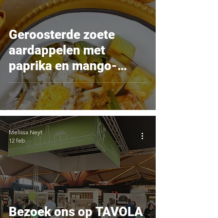
Geroosterde zoete
aardappelen met
paprika en mango-
curry spread van La
Délicieuse
Melissa Neyt
12 feb
Bezoek ons op TAVOLA