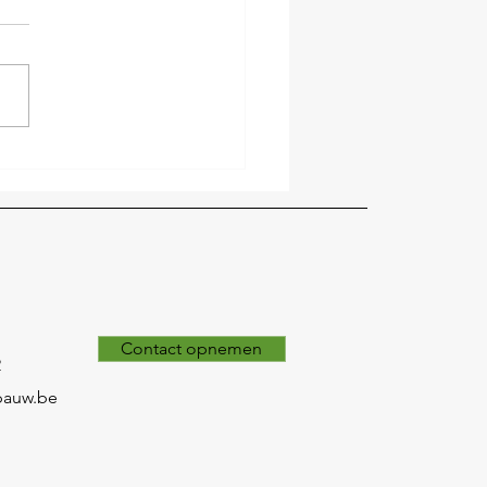
Contact opnemen
2
pauw.be