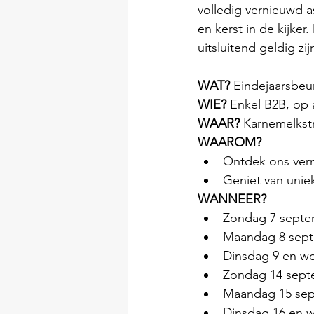
volledig vernieuwd a
en kerst in de kijker. 
uitsluitend geldig zi
WAT? 
Eindejaarsbeu
WIE?
 Enkel B2B, op 
WAAR?
 Karnemelkstr
WAAROM?
Ontdek ons vern
Geniet van unie
WANNEER?
Zondag 7 septe
Maandag 8 sept
Dinsdag 9 en w
Zondag 14 sept
Maandag 15 sep
Dinsdag 16 en 