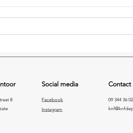
ntoor
Social media
Contact
raat 8
Facebook
09 344 36 0
zate
knf@knfde
Instagram