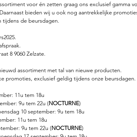
ssortiment voor én zetten graag ons exclusief gamma voo
Daarnaast bieden wij u ook nog aantrekkelijke promoties
jn tijdens de beursdagen.
rs2025.
afspraak.
aat 8 9060 Zelzate.
ieuwd assortiment met tal van nieuwe producten.
ke promoties, exclusief geldig tijdens onze beursdagen.
mber: 11u tem 18u
ember: 9u tem 22u (
NOCTURNE
)
oensdag 10 september: 9u tem 18u
ember: 11u tem 18u
tember: 9u tem 22u (
NOCTURNE
)
woensdag 17 september: 9u tem 18u