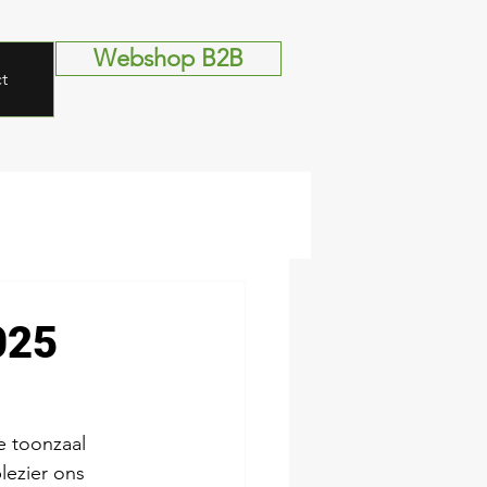
Webshop B2B
t
025
e toonzaal 
lezier ons 