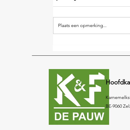
Plaats een opmerking...
The Chocolate Trail: een
exclusieve familiedag voor
onze klanten bij
Vandenbulcke
Hoofdka
Karnemelkst
BE-9060 Zel