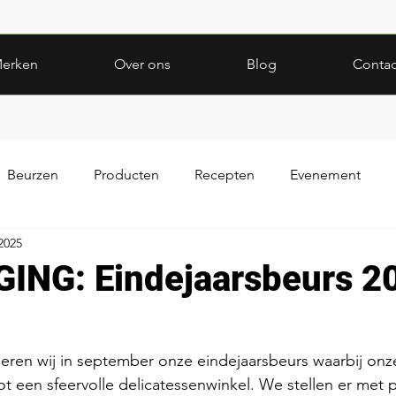
erken
Over ons
Blog
Contac
Beurzen
Producten
Recepten
Evenement
 2025
ING: Eindejaarsbeurs 2
iseren wij in september onze eindejaarsbeurs waarbij onz
 een sfeervolle delicatessenwinkel. We stellen er met p