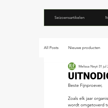
Seizoensartikelen
M
All Posts
Nieuwe producten
Melissa Neyt
31 jul
UITNODIG
Beste Fijnproever, 
Zoals elk jaar organ
wordt omgetoverd tot