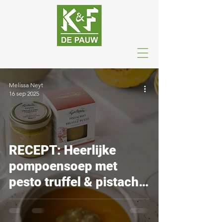
Melissa Neyt
16 sep 2025
RECEPT: Heerlijke
pompoensoep met
pesto truffel & pistache
van Tartuflanghe