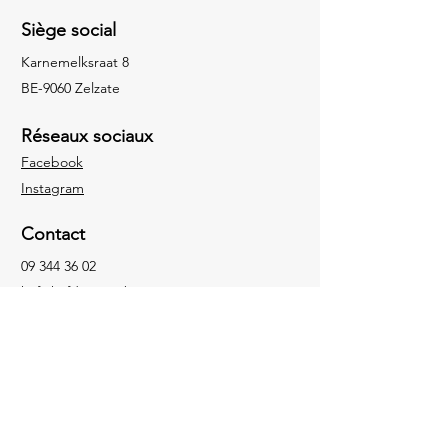
Siège social
Karnemelksraat 8
BE-9060 Zelzate
Réseaux sociaux
Facebook
Instagram
Contact
09 344 36 02
knf@knfdepauw.be
Contact
Vacances
Cookies