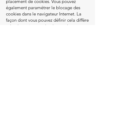
placement de cookies. Vous pouvez
également paramétrer le blocage des
cookies dans le navigateur Internet. La
façon dont vous pouvez définir cela diffère
selon le navigateur, la plupart des
navigateurs l'expliquent dans la fonction
d'aide. Si vous bloquez les cookies, notre
site web peut ne pas fonctionner aussi
bien.
07/10/2022
Siège social
Karnemelksraat 8
BE-9060 Zelzate
Réseaux sociaux
Facebook
Instagram