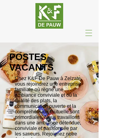
POSTES
VACANTS
Chez K&F De Pauw à Zelzate,
vous rejoindrez une entreprise
familiale où règne une
ambiance conviviale et où la
qualité des plats, la
communication ouverte et la
compréhension mutuelle sont
primordiales. Nous travaillons
dans une ambiance détendue,
conviviale et passionnée par
les saveurs. Rejoignez notre