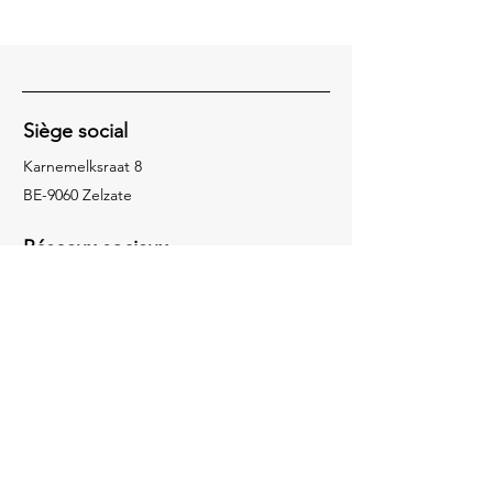
Siège social
Karnemelksraat 8
BE-9060 Zelzate
Réseaux sociaux
Facebook
Instagram
Contact
09 344 36 02
knf@knfdepauw.be
Contact