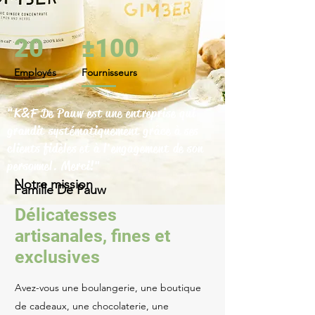
20
±100
Employés
Fournisseurs
"K&F De Pauw est une entreprise qui
grandit systématiquement grâce à ses
clients fidèles et à l'engagement de son
personnel. Merci!"
Notre mission
Famille De Pauw
Délicatesses
artisanales, fines et
exclusives
Avez-vous une boulangerie, une boutique
de cadeaux, une chocolaterie, une