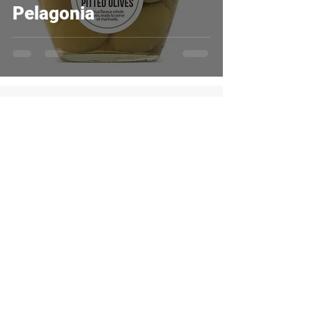
Pelagonia
Siège social
Karnemelksraat 8
BE-9060 Zelzate
Réseaux sociaux
Facebook
Instagram
Contact
09 344 36 02
knf@knfdepauw.be