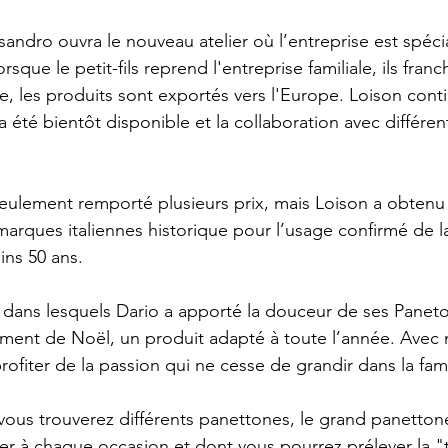
sandro ouvra le nouveau atelier où l’entreprise est spécia
orsque le petit-fils reprend l'entreprise familiale, ils fran
, les produits sont exportés vers l'Europe. Loison contin
 été bientôt disponible et la collaboration avec différent
eulement remporté plusieurs prix, mais Loison a obtenu l
 marques italiennes historique pour l’usage confirmé de 
ns 50 ans.
s dans lesquels Dario a apporté la douceur de ses Paneton
ement de Noël, un produit adapté à toute l’année. Avec 
ofiter de la passion qui ne cesse de grandir dans la fami
us trouverez différents panettones, le grand panettone
r à chaque occasion et dont vous pourrez prélever la "