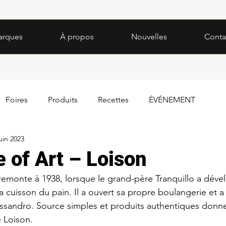
arques
À propos
Nouvelles
Conta
Foires
Produits
Recettes
ÉVÉNEMENT
uin 2023
 of Art – Loison
 remonte à 1938, lorsque le grand-père Tranquillo a déve
a cuisson du pain. Il a ouvert sa propre boulangerie et a
lessandro. Source simples et produits authentiques donne
le Loison.