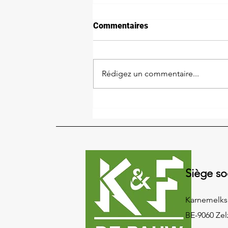
Commentaires
BBQ - Weber®
Rédigez un commentaire...
Siège so
Karnemelksr
BE-9060 Zel