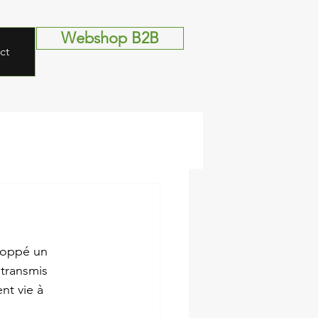
Webshop B2B
ct
loppé un 
 transmis 
nt vie à 