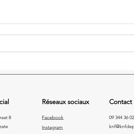
N'SANE - #LetsGetN'Sane
cial
Réseaux sociaux
Contact
aat 8
Facebook
09 344 36 0
zate
knf@knfde
Instagram