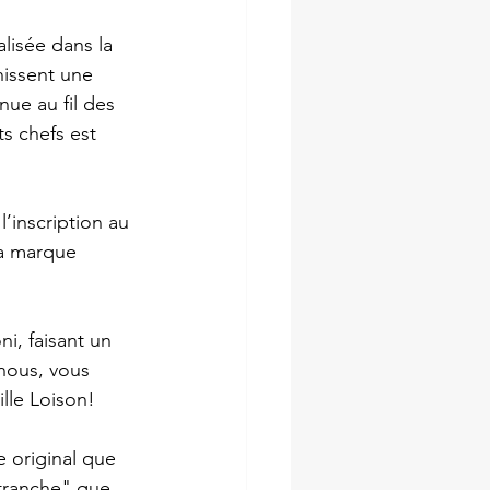
lisée dans la 
chissent une 
ue au fil des 
s chefs est 
’inscription au 
la marque 
i, faisant un 
nous, vous 
lle Loison!
 original que 
tranche" que 