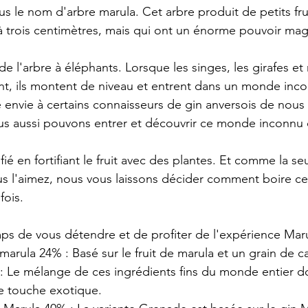
 le nom d'arbre marula. Cet arbre produit de petits frui
 trois centimètres, mais qui ont un énorme pouvoir mag
t de l'arbre à éléphants. Lorsque les singes, les girafes e
t, ils montent de niveau et entrent dans un monde inco
nvie à certains connaisseurs de gin anversois de nous 
ous aussi pouvons entrer et découvrir ce monde inconnu
fié en fortifiant le fruit avec des plantes. Et comme la se
s l'aimez, nous vous laissons décider comment boire ce 
fois.
mps de vous détendre et de profiter de l'expérience Maru
marula 24% : Basé sur le fruit de marula et un grain de c
: Le mélange de ces ingrédients fins du monde entier d
e touche exotique.