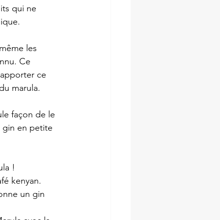
ts qui ne 
ique.
t même les 
nnu. Ce 
apporter ce 
 du marula.
ule façon de le 
gin en petite 
la !
afé kenyan.
onne un gin 