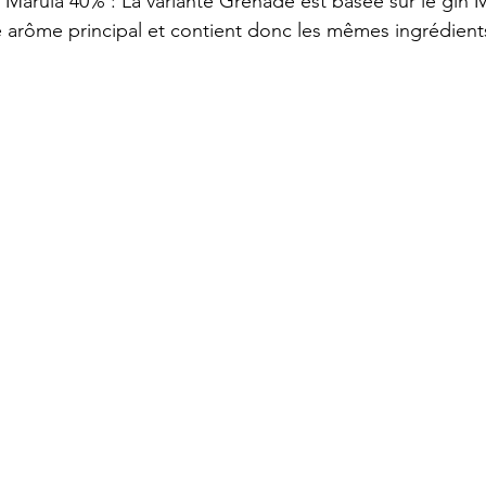
Marula 40% : La variante Grenade est basée sur le gin M
rôme principal et contient donc les mêmes ingrédient