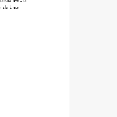
arula avec la 
s de base